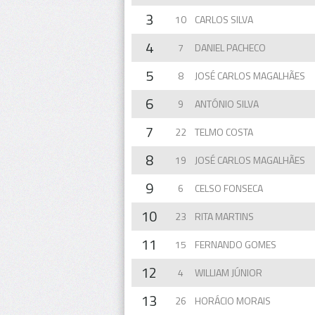
3
10
CARLOS SILVA
4
7
DANIEL PACHECO
5
8
JOSÉ CARLOS MAGALHÃES
6
9
ANTÓNIO SILVA
7
22
TELMO COSTA
8
19
JOSÉ CARLOS MAGALHÃES
9
6
CELSO FONSECA
10
23
RITA MARTINS
11
15
FERNANDO GOMES
12
4
WILLIAM JÚNIOR
13
26
HORÁCIO MORAIS