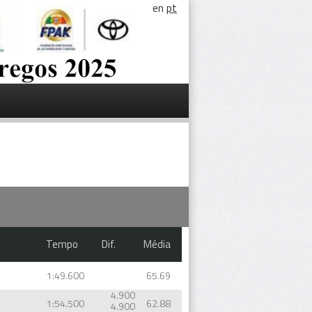
en
pt
Tempo
Dif.
Média
1:49.600
65.69
4.900
1:54.500
62.88
4.900