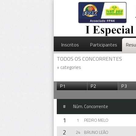
Inscritos
Participantes
Resu
TODOS OS CONCORRENTES
+
categories
P1
P2
P3
#
Núm.
Concorrente
1
1
PEDRO MELO
2
24
BRUNO LEÃO